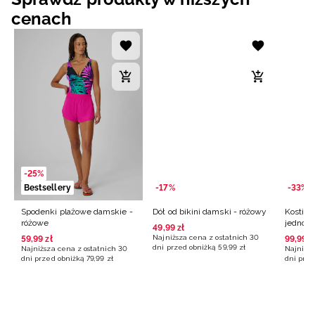
cenach
-25%
Bestsellery
-17%
-33%
Spodenki plażowe damskie -
Dół od bikini damski - różowy
Kostiu
różowe
jednocz
49
,
99
zł
czarny
Najniższa cena z ostatnich 30
59
,
99
zł
99
,
99
z
dni przed obniżką
59
,
99
zł
Najniższa cena z ostatnich 30
Najniższ
Odkryj kolekcję
Dowiedz się więcej
dni przed obniżką
79
,
99
zł
dni prze