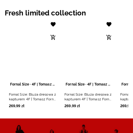
Niemiecki / EUR
Fresh limited collection
Rumuński / RON
Słowacki / EUR
Ukraiński / UAH
Fornal Size · 4F | Tomasz Fornal
Fornal Size · 4F | Tomasz Fornal
Fornal Size: Bluza dresowa z
Fornal Size: Bluza dresowa z
Fornal 
kapturem 4F | Tomasz Fornal
kapturem 4F | Tomasz Fornal
kapture
- szara
- czarna
- szara
269
,
99
zł
269
,
99
zł
269
,
99