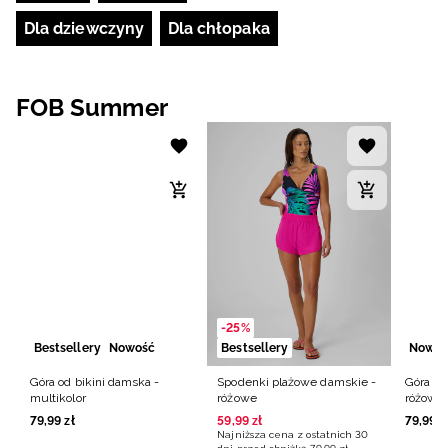
Dla dziewczyny
Dla chłopaka
FOB Summer
-25%
Bestsellery
Nowość
Bestsellery
Nowoś
Góra od bikini damska -
Spodenki plażowe damskie -
Góra od
multikolor
różowe
różowa
NOWA KOLEKCJA NA BASEN
#FORGETGRAVITY
79
,
99
zł
59
,
99
zł
79
,
99
z
Najniższa cena z ostatnich 30