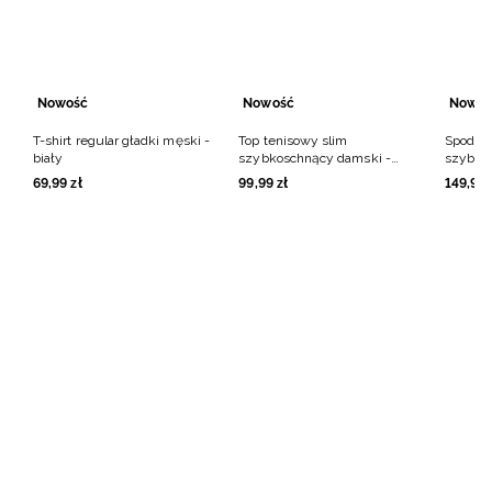
Nowość
Nowość
Nowoś
NOWA KOLEKCJA
T-shirt regular gładki męski -
Top tenisowy slim
Spodenk
4F | DRIFT MASTERS
biały
szybkoschnący damski -
szybko
kremowy
zielone
Odkryj kolekcję
Dowiedz się więcej
69
,
99
zł
99
,
99
zł
149
,
99