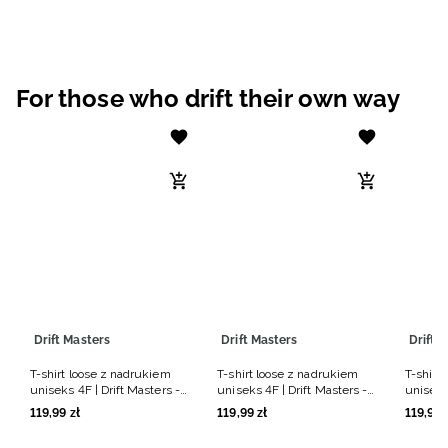
For those who drift their own way
Drift Masters
Drift Masters
Drift 
T-shirt loose z nadrukiem
T-shirt loose z nadrukiem
T-shirt
uniseks 4F | Drift Masters -
uniseks 4F | Drift Masters -
uniseks 
czarny
biały
czarny
119
,
99
zł
119
,
99
zł
119
,
99