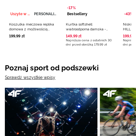
-17%
Uszyte w Polsce
PERSONALIZACJA
Bestsellery
-43%
Koszulka meczowa replika
Kurtka softshell
Niskie 
domowa z możliwością
wiatroodporna damska -
HILLBO
personalizacji męska 4F x
beżowa
zamszo
199
,
99
zł
149
,
99
zł
199
,
99
Polska Siatkówka - biała
brązow
Najniższa cena z ostatnich 30
Najniższ
dni przed obniżką
179
,
99
zł
dni prze
Poznaj sport od podszewki
Sprawdź wszystkie wpisy