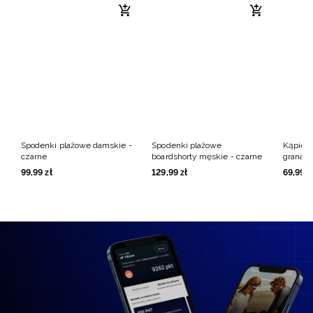
Spodenki plażowe damskie -
Spodenki plażowe
Kąpieló
czarne
boardshorty męskie - czarne
granat
99
,
99
zł
129
,
99
zł
69
,
99
z