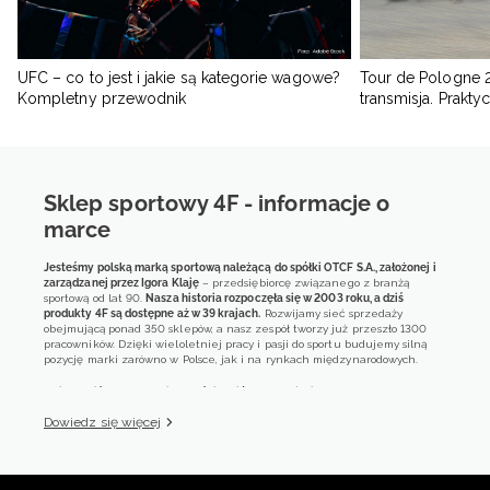
UFC – co to jest i jakie są kategorie wagowe?
Tour de Pologne 2
Kompletny przewodnik
transmisja. Prakt
Sklep sportowy 4F - informacje o
marce
Jesteśmy polską marką sportową należącą do spółki OTCF S.A., założonej i
zarządzanej przez Igora Klaję
– przedsiębiorcę związanego z branżą
sportową od lat 90.
Nasza historia rozpoczęła się w 2003 roku, a dziś
produkty 4F są dostępne aż w 39 krajach.
Rozwijamy sieć sprzedaży
obejmującą ponad 350 sklepów, a nasz zespół tworzy już przeszło 1300
pracowników. Dzięki wieloletniej pracy i pasji do sportu budujemy silną
pozycję marki zarówno w Polsce, jak i na rynkach międzynarodowych.
4F jest dziś obecne w większości krajów europejskich
poprzez rozwiniętą
sieć sprzedaży hurtowej. Nasze produkty są również dostępne w blisko 600
Dowiedz się więcej
sklepach multibrandowych. W Polsce jesteśmy właścicielem przeszło 160
sklepów monobrandowych i obsługujemy około 400 klientów
korporacyjnych.
Naszym znakiem rozpoznawczym jest połączenie jakości, nowoczesnych