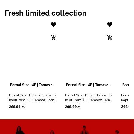
Niemiecki / EUR
Fresh limited collection
Rumuński / RON
Słowacki / EUR
Ukraiński / UAH
Fornal Size · 4F | Tomasz Fornal
Fornal Size · 4F | Tomasz Fornal
Fornal Size: Bluza dresowa z
Fornal Size: Bluza dresowa z
Fornal 
kapturem 4F | Tomasz Fornal
kapturem 4F | Tomasz Fornal
kapture
- szara
- czarna
- szara
269
,
99
zł
269
,
99
zł
269
,
99