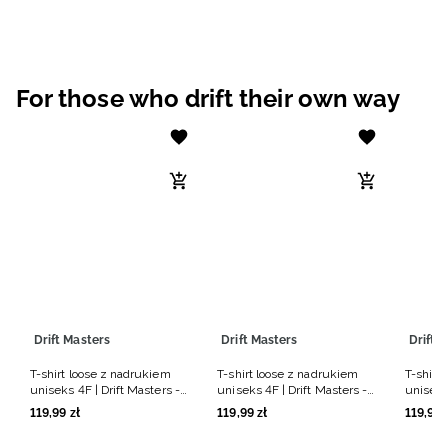
For those who drift their own way
Drift Masters
Drift Masters
Drift 
T-shirt loose z nadrukiem
T-shirt loose z nadrukiem
T-shirt
uniseks 4F | Drift Masters -
uniseks 4F | Drift Masters -
uniseks 
czarny
biały
czarny
119
,
99
zł
119
,
99
zł
119
,
99