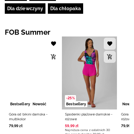
Dla dziewczyny
Dla chłopaka
FOB Summer
-25%
Bestsellery
Nowość
Bestsellery
Nowoś
Góra od bikini damska -
Spodenki plażowe damskie -
Góra od
multikolor
różowe
różowa
NOWA KOLEKCJA NA BASEN
#FORGETGRAVITY
79
,
99
zł
59
,
99
zł
79
,
99
z
Najniższa cena z ostatnich 30