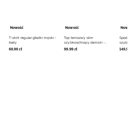
Nowość
Nowość
Nowoś
NOWA KOLEKCJA
T-shirt regular gładki męski -
Top tenisowy slim
Spodenk
4F | DRIFT MASTERS
biały
szybkoschnący damski -
szybko
kremowy
zielone
Odkryj kolekcję
Dowiedz się więcej
69
,
99
zł
99
,
99
zł
149
,
99