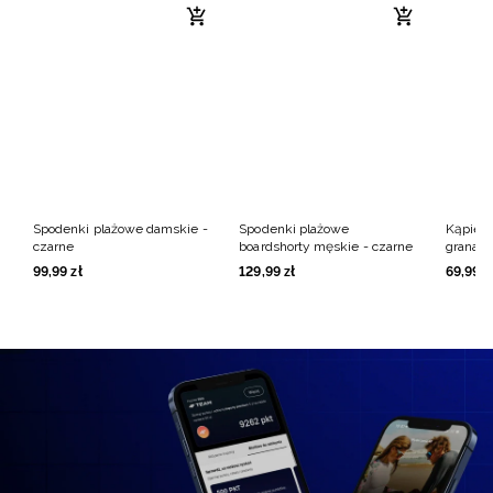
Spodenki plażowe damskie -
Spodenki plażowe
Kąpieló
czarne
boardshorty męskie - czarne
granat
99
,
99
zł
129
,
99
zł
69
,
99
z