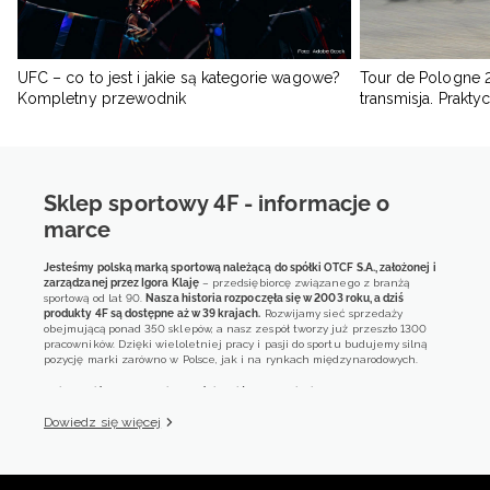
UFC – co to jest i jakie są kategorie wagowe?
Tour de Pologne 2
Kompletny przewodnik
transmisja. Prakt
Sklep sportowy 4F - informacje o
marce
Jesteśmy polską marką sportową należącą do spółki OTCF S.A., założonej i
zarządzanej przez Igora Klaję
– przedsiębiorcę związanego z branżą
sportową od lat 90.
Nasza historia rozpoczęła się w 2003 roku, a dziś
produkty 4F są dostępne aż w 39 krajach.
Rozwijamy sieć sprzedaży
obejmującą ponad 350 sklepów, a nasz zespół tworzy już przeszło 1300
pracowników. Dzięki wieloletniej pracy i pasji do sportu budujemy silną
pozycję marki zarówno w Polsce, jak i na rynkach międzynarodowych.
4F jest dziś obecne w większości krajów europejskich
poprzez rozwiniętą
sieć sprzedaży hurtowej. Nasze produkty są również dostępne w blisko 600
Dowiedz się więcej
sklepach multibrandowych. W Polsce jesteśmy właścicielem przeszło 160
sklepów monobrandowych i obsługujemy około 400 klientów
korporacyjnych.
Naszym znakiem rozpoznawczym jest połączenie jakości, nowoczesnych