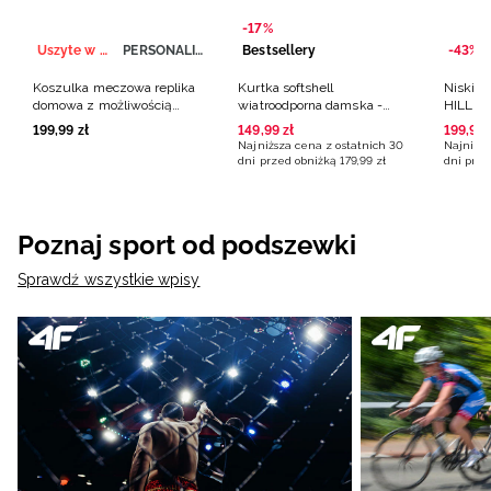
-17%
Uszyte w Polsce
PERSONALIZACJA
Bestsellery
-43%
Koszulka meczowa replika
Kurtka softshell
Niskie 
domowa z możliwością
wiatroodporna damska -
HILLBO
personalizacji męska 4F x
beżowa
zamszo
199
,
99
zł
149
,
99
zł
199
,
99
Polska Siatkówka - biała
brązow
Najniższa cena z ostatnich 30
Najniższ
dni przed obniżką
179
,
99
zł
dni prze
Poznaj sport od podszewki
Sprawdź wszystkie wpisy