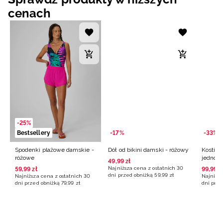
cenach
-25%
Bestsellery
-17%
-33%
Spodenki plażowe damskie -
Dół od bikini damski - różowy
Kostiu
różowe
jednocz
49
,
99
zł
czarny
Najniższa cena z ostatnich 30
59
,
99
zł
99
,
99
z
dni przed obniżką
59
,
99
zł
Najniższa cena z ostatnich 30
Najniższ
Odkryj kolekcję
Dowiedz się więcej
dni przed obniżką
79
,
99
zł
dni prze