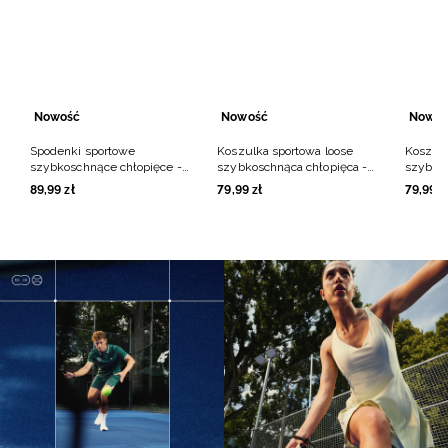
Nowość
Nowość
Nowoś
Spodenki sportowe
Koszulka sportowa loose
Koszulk
szybkoschnące chłopięce -
szybkoschnąca chłopięca -
szybkos
czarne
czarna
biała
89
,
99
zł
79
,
99
zł
79
,
99
z