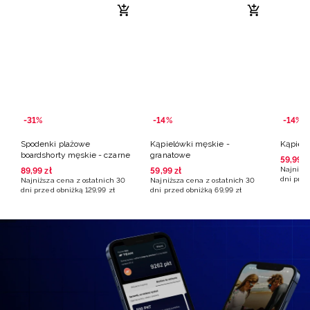
-31%
-14%
-14%
Spodenki plażowe
Kąpielówki męskie -
Kąpieló
boardshorty męskie - czarne
granatowe
59
,
99
z
Najniższ
89
,
99
zł
59
,
99
zł
dni prze
Najniższa cena z ostatnich 30
Najniższa cena z ostatnich 30
dni przed obniżką
129
,
99
zł
dni przed obniżką
69
,
99
zł