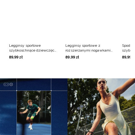
Legginsy sportowe
Legginsy sportowe z
Spodenk
szybkoschnące dziewczęce
rozszerzanymi nogawkami
szybkos
- fioletowe
dziewczęce - czarne
czarne
89
,
99
zł
89
,
99
zł
89
,
99
z