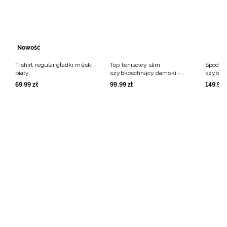
Nowość
NOWA KOLEKCJA
T-shirt regular gładki męski -
Top tenisowy slim
Spodenk
4F | DRIFT MASTERS
biały
szybkoschnący damski -
szybko
kremowy
zielone
Odkryj kolekcję
Dowiedz się więcej
69
,
99
zł
99
,
99
zł
149
,
99