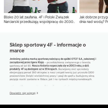
Blisko 20 lat zaufania. 4F i Polski Związek
Jak dobrze przyg
Narciarski przedłużają współpracę do 2030
dnia nad wodą? 
roku
Sklep sportowy 4F - informacje o
marce
Jesteśmy polską marką sportową należącą do spółki OTCF S.A., założonej i
zarządzanej przez Igora Klaję
– przedsiębiorcę związanego z branżą
sportową od lat 90.
Nasza historia rozpoczęła się w 2003 roku, a dziś
produkty 4F są dostępne aż w 39 krajach.
Rozwijamy sieć sprzedaży
obejmującą ponad 350 sklepów, a nasz zespół tworzy już przeszło 1300
pracowników. Dzięki wieloletniej pracy i pasji do sportu budujemy silną
pozycję marki zarówno w Polsce, jak i na rynkach międzynarodowych.
4F jest dziś obecne w większości krajów europejskich
poprzez rozwiniętą
sieć sprzedaży hurtowej. Nasze produkty są również dostępne w blisko 600
Dowiedz się więcej
sklepach multibrandowych. W Polsce jesteśmy właścicielem przeszło 160
sklepów monobrandowych i obsługujemy około 400 klientów
korporacyjnych.
Naszym znakiem rozpoznawczym jest połączenie jakości, nowoczesnych