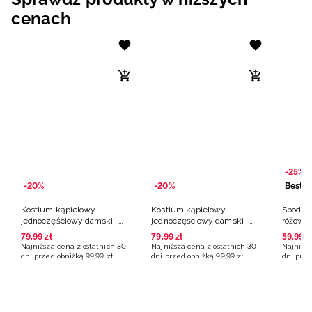
cenach
-25%
-20%
-20%
Bestse
Kostium kąpielowy
Kostium kąpielowy
Spodenk
jednoczęściowy damski -
jednoczęściowy damski -
różowe
czarny
różowy
79
,
99
zł
79
,
99
zł
59
,
99
z
Najniższa cena z ostatnich 30
Najniższa cena z ostatnich 30
Najniższ
Odkryj kolekcję
Dowiedz się więcej
dni przed obniżką
99
,
99
zł
dni przed obniżką
99
,
99
zł
dni prze