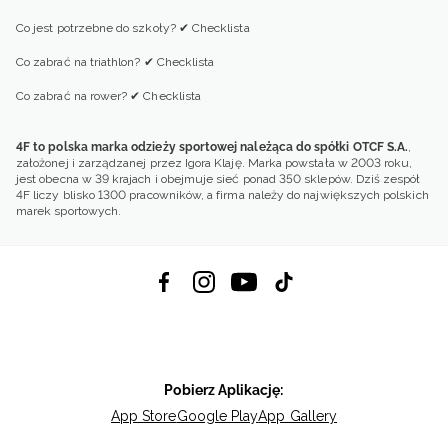
Co jest potrzebne do szkoły? ✔ Checklista
Co zabrać na triathlon? ✔ Checklista
Co zabrać na rower? ✔ Checklista
4F to polska marka odzieży sportowej należąca do spółki OTCF S.A.
,
założonej i zarządzanej przez Igora Klaję. Marka powstała w 2003 roku,
jest obecna w 39 krajach i obejmuje sieć ponad 350 sklepów. Dziś zespół
4F liczy blisko 1300 pracowników, a firma należy do największych polskich
marek sportowych.
Pobierz Aplikację:
App Store
Google Play
App Gallery