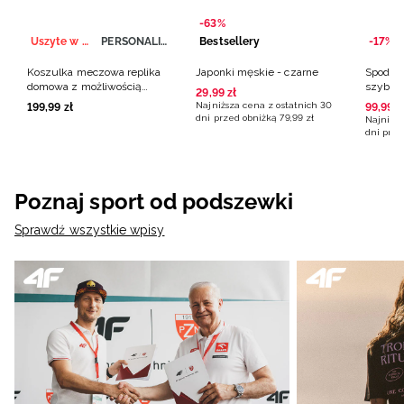
-63%
Uszyte w Polsce
PERSONALIZACJA
Bestsellery
-17%
Koszulka meczowa replika
Japonki męskie - czarne
Spodenk
domowa z możliwością
szybko
29
,
99
zł
personalizacji męska 4F x
czarne
Najniższa cena z ostatnich 30
199
,
99
zł
99
,
99
z
Polska Siatkówka - biała
dni przed obniżką
79
,
99
zł
Najniższ
dni prze
Poznaj sport od podszewki
Sprawdź wszystkie wpisy