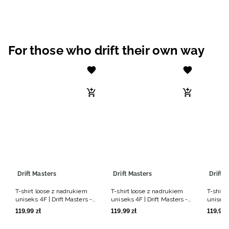
For those who drift their own way
Drift Masters
Drift Masters
Drift 
T-shirt loose z nadrukiem
T-shirt loose z nadrukiem
T-shirt
uniseks 4F | Drift Masters -
uniseks 4F | Drift Masters -
uniseks
biały
czarny
czarny
119
,
99
zł
119
,
99
zł
119
,
99