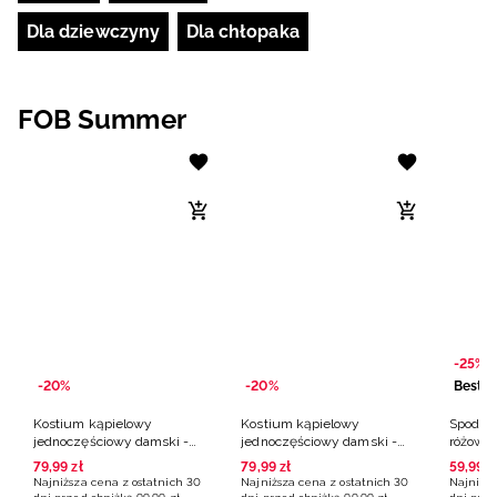
Dla dziewczyny
Dla chłopaka
FOB Summer
-25%
-20%
-20%
Bestse
Kostium kąpielowy
Kostium kąpielowy
Spodenk
jednoczęściowy damski -
jednoczęściowy damski -
różowe
NOWA KOLEKCJA NA BASEN
czarny
różowy
#FORGETGRAVITY
79
,
99
zł
79
,
99
zł
59
,
99
z
Najniższa cena z ostatnich 30
Najniższa cena z ostatnich 30
Najniższ