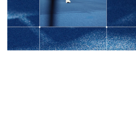
NOWA KOLEKCJA
4F | DRIFT MASTE
Odkryj kolekcję
Dowiedz się więcej