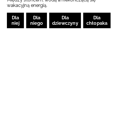
wakacyjną energią.
Dla
Dla
Dla
Dla
niej
niego
dziewczyny
chłopaka