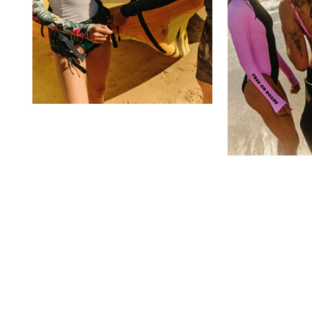
NOWA KOLEKCJA NA BASEN
#FORGETGRAVITY
Odkryj kolekcję
Dowiedz się więcej